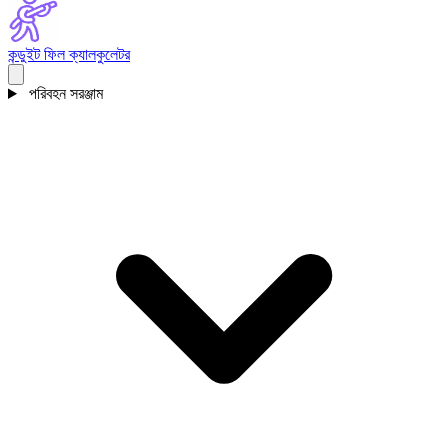
কন্ডুইট ফিল ক্যালকুলেটর
পরিবহন সরঞ্জাম