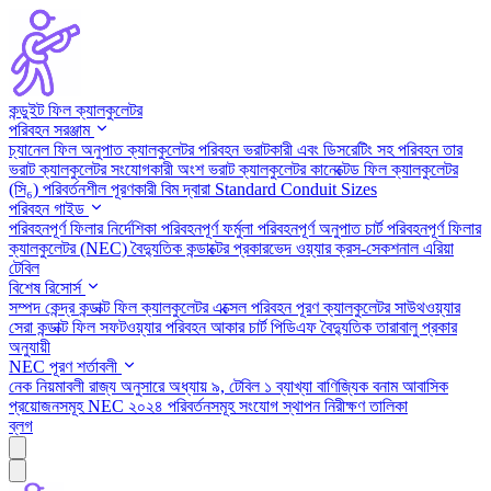
কন্ডুইট ফিল ক্যালকুলেটর
পরিবহন সরঞ্জাম
চ্যানেল ফিল অনুপাত ক্যালকুলেটর
পরিবহন ভরাটকারী এবং ডিসরেটিং সহ
পরিবহন তার
ভরাট ক্যালকুলেটর
সংযোগকারী অংশ ভরাট ক্যালকুলেটর
কানেক্টেড ফিল ক্যালকুলেটর
(সি₆)
পরিবর্তনশীল পূরণকারী বিম দ্বারা
Standard Conduit Sizes
পরিবহন গাইড
পরিবহনপূর্ণ ফিলার নির্দেশিকা
পরিবহনপূর্ণ ফর্মুলা
পরিবহনপূর্ণ অনুপাত চার্ট
পরিবহনপূর্ণ ফিলার
ক্যালকুলেটর (NEC)
বৈদ্যুতিক কন্ডাক্টের প্রকারভেদ
ওয়্যার ক্রস-সেকশনাল এরিয়া
টেবিল
বিশেষ রিসোর্স
সম্পদ কেন্দ্র
কন্ডাক্ট ফিল ক্যালকুলেটর এক্সেল
পরিবহন পূরণ ক্যালকুলেটর সাউথওয়্যার
সেরা কন্ডাক্ট ফিল সফটওয়্যার
পরিবহন আকার চার্ট পিডিএফ
বৈদ্যুতিক তারাবালু প্রকার
অনুযায়ী
NEC পূরণ শর্তাবলী
নেক নিয়মাবলী রাজ্য অনুসারে
অধ্যায় ৯, টেবিল ১ ব্যাখ্যা
বাণিজ্যিক বনাম আবাসিক
প্রয়োজনসমূহ
NEC ২০২৪ পরিবর্তনসমূহ
সংযোগ স্থাপন নিরীক্ষণ তালিকা
ব্লগ