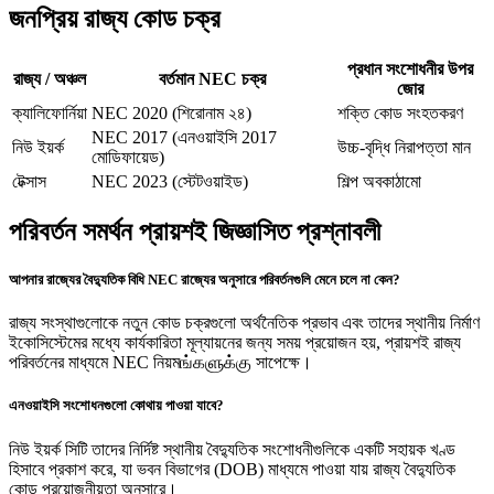
জনপ্রিয় রাজ্য কোড চক্র
প্রধান সংশোধনীর উপর
রাজ্য / অঞ্চল
বর্তমান NEC চক্র
জোর
ক্যালিফোর্নিয়া
NEC 2020 (শিরোনাম ২৪)
শক্তি কোড সংহতকরণ
NEC 2017 (এনওয়াইসি 2017
নিউ ইয়র্ক
উচ্চ-বৃদ্ধি নিরাপত্তা মান
মোডিফায়েড)
টেক্সাস
NEC 2023 (স্টেটওয়াইড)
শিল্প অবকাঠামো
পরিবর্তন সমর্থন প্রায়শই জিজ্ঞাসিত প্রশ্নাবলী
আপনার রাজ্যের বৈদ্যুতিক বিধি NEC রাজ্যের অনুসারে পরিবর্তনগুলি মেনে চলে না কেন?
রাজ্য সংস্থাগুলোকে নতুন কোড চক্রগুলো অর্থনৈতিক প্রভাব এবং তাদের স্থানীয় নির্মাণ
ইকোসিস্টেমের মধ্যে কার্যকারিতা মূল্যায়নের জন্য সময় প্রয়োজন হয়, প্রায়শই রাজ্য
পরিবর্তনের মাধ্যমে NEC নিয়মங்களுக்கு সাপেক্ষে।
এনওয়াইসি সংশোধনগুলো কোথায় পাওয়া যাবে?
নিউ ইয়র্ক সিটি তাদের নির্দিষ্ট স্থানীয় বৈদ্যুতিক সংশোধনীগুলিকে একটি সহায়ক খণ্ড
হিসাবে প্রকাশ করে, যা ভবন বিভাগের (DOB) মাধ্যমে পাওয়া যায় রাজ্য বৈদ্যুতিক
কোড প্রয়োজনীয়তা অনুসারে।