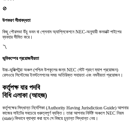
🚫
উপকরণ সীমাবদ্ধতা
কিছু পৌরসভা উঁচু ভবন বা প্লেনাম অ্যাপ্লিকেশনে NEC-অনুযায়ী কনডাক্ট পাইপের
ব্যবহার সীমিত করে।
〽️
ভূমিকম্পের প্রয়োজনীয়তা
উচ্চ-ভূমিক্পটুয়া অঞ্চল (পশ্চিম উপকূলের জন্য NEC স্টেট গ্রহণ ম্যাপ প্রয়োজন)
রেসওয়ে সিস্টেমের ইনস্টলেশনের সময় অতিরিক্ত সহায়তা এবং নমনীয়তা প্রয়োজন।
কর্তৃপক্ষ যার পদবি
বিধি এলাকা (আহজ)
কর্তৃপক্ষের সিদ্ধান্ত নির্দেশিকা (Authority Having Jurisdiction Guide) আপনার
কাজের সাইটের সবচেয়ে গুরুত্বপূর্ণ ব্যক্তি। তারা আপনার নির্দিষ্ট অঞ্চলে NEC নিয়ম
(state) কিভাবে ব্যাখ্যা করা হবে সে বিষয়ে চূড়ান্ত সিদ্ধান্ত নেয়।