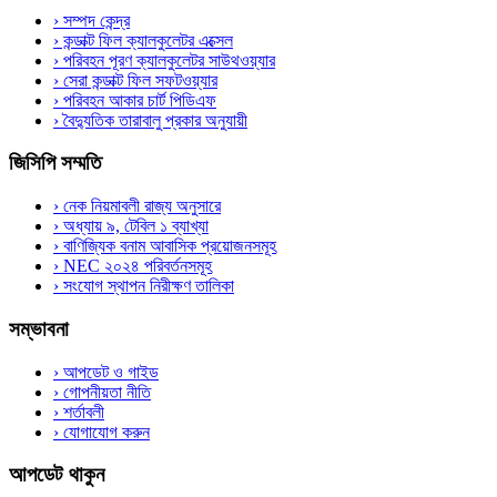
›
সম্পদ কেন্দ্র
›
কন্ডাক্ট ফিল ক্যালকুলেটর এক্সেল
›
পরিবহন পূরণ ক্যালকুলেটর সাউথওয়্যার
›
সেরা কন্ডাক্ট ফিল সফটওয়্যার
›
পরিবহন আকার চার্ট পিডিএফ
›
বৈদ্যুতিক তারাবালু প্রকার অনুযায়ী
জিসিপি সম্মতি
›
নেক নিয়মাবলী রাজ্য অনুসারে
›
অধ্যায় ৯, টেবিল ১ ব্যাখ্যা
›
বাণিজ্যিক বনাম আবাসিক প্রয়োজনসমূহ
›
NEC ২০২৪ পরিবর্তনসমূহ
›
সংযোগ স্থাপন নিরীক্ষণ তালিকা
সম্ভাবনা
›
আপডেট ও গাইড
›
গোপনীয়তা নীতি
›
শর্তাবলী
›
যোগাযোগ করুন
আপডেট থাকুন