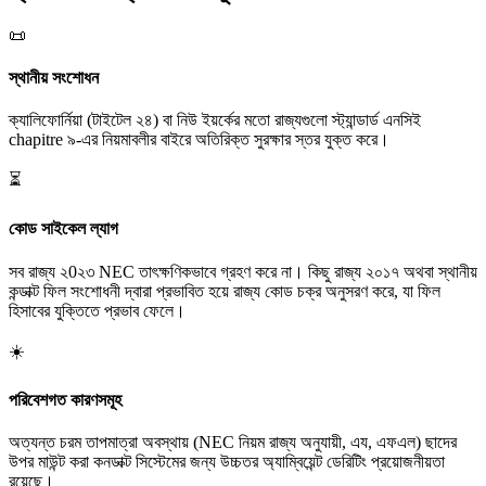
📜
স্থানীয় সংশোধন
ক্যালিফোর্নিয়া (টাইটেল ২৪) বা নিউ ইয়র্কের মতো রাজ্যগুলো স্ট্যান্ডার্ড এনসিই
chapitre ৯-এর নিয়মাবলীর বাইরে অতিরিক্ত সুরক্ষার স্তর যুক্ত করে।
⏳
কোড সাইকেল ল্যাগ
সব রাজ্য ২0২৩ NEC তাৎক্ষণিকভাবে গ্রহণ করে না। কিছু রাজ্য ২০১৭ অথবা স্থানীয়
কন্ডাক্ট ফিল সংশোধনী দ্বারা প্রভাবিত হয়ে রাজ্য কোড চক্র অনুসরণ করে, যা ফিল
হিসাবের যুক্তিতে প্রভাব ফেলে।
☀️
পরিবেশগত কারণসমূহ
অত্যন্ত চরম তাপমাত্রা অবস্থায় (NEC নিয়ম রাজ্য অনুযায়ী, এয, এফএল) ছাদের
উপর মাউন্ট করা কনডাক্ট সিস্টেমের জন্য উচ্চতর অ্যাম্বিয়েন্ট ডেরিটিং প্রয়োজনীয়তা
রয়েছে।