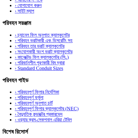
›
যোগাযোগ করুন
›
সাইট ম্যাপ
পরিবহন সরঞ্জাম
›
চ্যানেল ফিল অনুপাত ক্যালকুলেটর
›
পরিবহন ভরাটকারী এবং ডিসরেটিং সহ
›
পরিবহন তার ভরাট ক্যালকুলেটর
›
সংযোগকারী অংশ ভরাট ক্যালকুলেটর
›
কানেক্টেড ফিল ক্যালকুলেটর (সি₆)
›
পরিবর্তনশীল পূরণকারী বিম দ্বারা
›
Standard Conduit Sizes
পরিবহন গাইড
›
পরিবহনপূর্ণ ফিলার নির্দেশিকা
›
পরিবহনপূর্ণ ফর্মুলা
›
পরিবহনপূর্ণ অনুপাত চার্ট
›
পরিবহনপূর্ণ ফিলার ক্যালকুলেটর (NEC)
›
বৈদ্যুতিক কন্ডাক্টের প্রকারভেদ
›
ওয়্যার ক্রস-সেকশনাল এরিয়া টেবিল
বিশেষ রিসোর্স