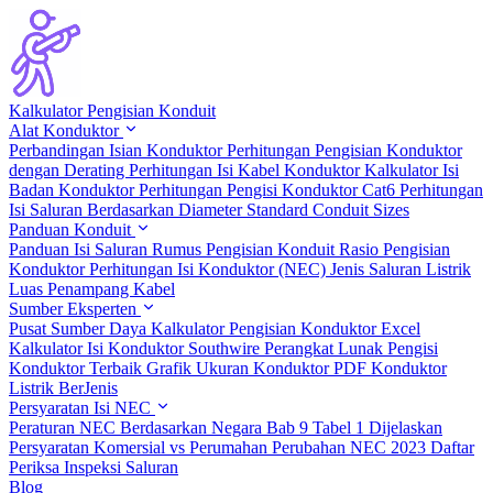
Kalkulator Pengisian Konduit
Alat Konduktor
Perbandingan Isian Konduktor
Perhitungan Pengisian Konduktor
dengan Derating
Perhitungan Isi Kabel Konduktor
Kalkulator Isi
Badan Konduktor
Perhitungan Pengisi Konduktor Cat6
Perhitungan
Isi Saluran Berdasarkan Diameter
Standard Conduit Sizes
Panduan Konduit
Panduan Isi Saluran
Rumus Pengisian Konduit
Rasio Pengisian
Konduktor
Perhitungan Isi Konduktor (NEC)
Jenis Saluran Listrik
Luas Penampang Kabel
Sumber Eksperten
Pusat Sumber Daya
Kalkulator Pengisian Konduktor Excel
Kalkulator Isi Konduktor Southwire
Perangkat Lunak Pengisi
Konduktor Terbaik
Grafik Ukuran Konduktor PDF
Konduktor
Listrik BerJenis
Persyaratan Isi NEC
Peraturan NEC Berdasarkan Negara
Bab 9 Tabel 1 Dijelaskan
Persyaratan Komersial vs Perumahan
Perubahan NEC 2023
Daftar
Periksa Inspeksi Saluran
Blog