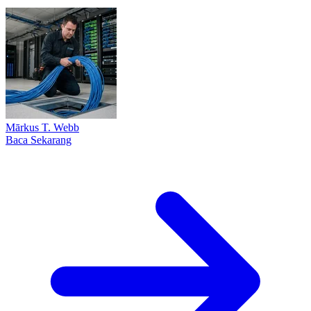
Mārkus T. Web​b
Baca Sekarang