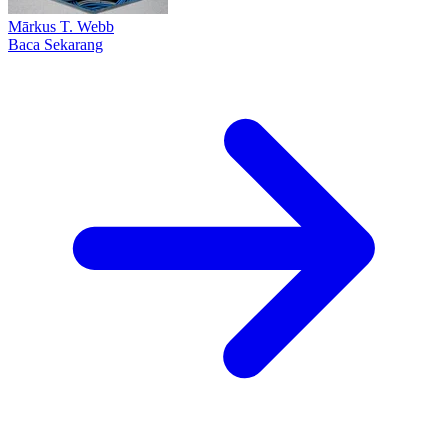
Mārkus T. Web​b
Baca Sekarang