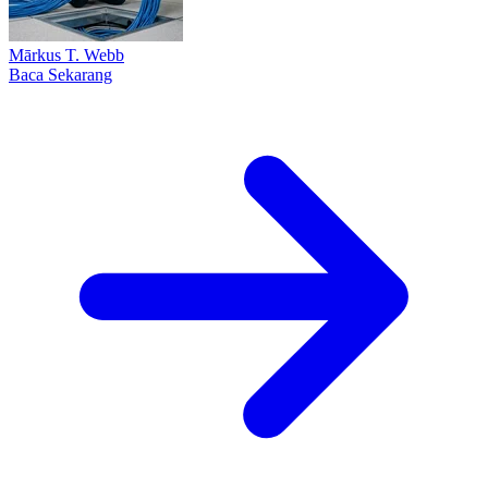
Mārkus T. Web​b
Baca Sekarang