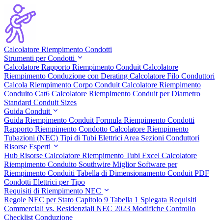
Calcolatore Riempimento Condotti
Strumenti per Condotti
Calcolatore Rapporto Riempimento Conduit
Calcolatore
Riempimento Conduzione con Derating
Calcolatore Filo Conduttori
Calcola Riempimento Corpo Conduit
Calcolatore Riempimento
Conduito Cat6
Calcolatore Riempimento Conduit per Diametro
Standard Conduit Sizes
Guida Conduit
Guida Riempimento Conduit
Formula Riempimento Condotti
Rapporto Riempimento Condotto
Calcolatore Riempimento
Tubazioni (NEC)
Tipi di Tubi Elettrici
Area Sezioni Conduttori
Risorse Esperti
Hub Risorse
Calcolatore Riempimento Tubi Excel
Calcolatore
Riempimento Conduito Southwire
Miglior Software per
Riempimento Conduiti
Tabella di Dimensionamento Conduit PDF
Condotti Elettrici per Tipo
Requisiti di Riempimento NEC
Regole NEC per Stato
Capitolo 9 Tabella 1 Spiegata
Requisiti
Commerciali vs. Residenziali
NEC 2023 Modifiche
Controllo
Checklist Conduzione