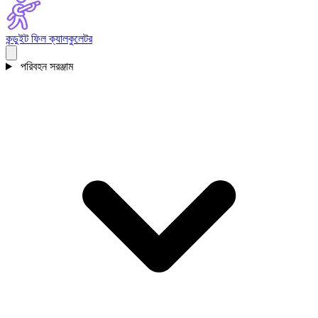
কন্ডুইট ফিল ক্যালকুলেটর
পরিবহন সরঞ্জাম