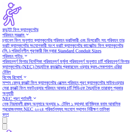
কন্ডুইট ফিল ক্যালকুলেটর
পরিবহন সরঞ্জাম
চ্যানেল ফিল অনুপাত ক্যালকুলেটর
পরিবহন ভরাটকারী এবং ডিসরেটিং সহ
পরিবহন তার
ভরাট ক্যালকুলেটর
সংযোগকারী অংশ ভরাট ক্যালকুলেটর
কানেক্টেড ফিল ক্যালকুলেটর
(সি₆)
পরিবর্তনশীল পূরণকারী বিম দ্বারা
Standard Conduit Sizes
পরিবহন গাইড
পরিবহনপূর্ণ ফিলার নির্দেশিকা
পরিবহনপূর্ণ ফর্মুলা
পরিবহনপূর্ণ অনুপাত চার্ট
পরিবহনপূর্ণ ফিলার
ক্যালকুলেটর (NEC)
বৈদ্যুতিক কন্ডাক্টের প্রকারভেদ
ওয়্যার ক্রস-সেকশনাল এরিয়া
টেবিল
বিশেষ রিসোর্স
সম্পদ কেন্দ্র
কন্ডাক্ট ফিল ক্যালকুলেটর এক্সেল
পরিবহন পূরণ ক্যালকুলেটর সাউথওয়্যার
সেরা কন্ডাক্ট ফিল সফটওয়্যার
পরিবহন আকার চার্ট পিডিএফ
বৈদ্যুতিক তারাবালু প্রকার
অনুযায়ী
NEC পূরণ শর্তাবলী
নেক নিয়মাবলী রাজ্য অনুসারে
অধ্যায় ৯, টেবিল ১ ব্যাখ্যা
বাণিজ্যিক বনাম আবাসিক
প্রয়োজনসমূহ
NEC ২০২৪ পরিবর্তনসমূহ
সংযোগ স্থাপন নিরীক্ষণ তালিকা
ব্লগ