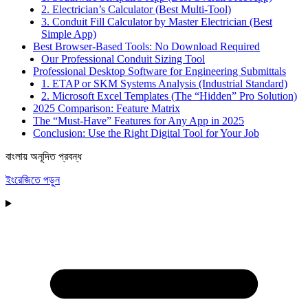
2. Electrician’s Calculator (Best Multi-Tool)
3. Conduit Fill Calculator by Master Electrician (Best
Simple App)
Best Browser-Based Tools: No Download Required
Our Professional Conduit Sizing Tool
Professional Desktop Software for Engineering Submittals
1. ETAP or SKM Systems Analysis (Industrial Standard)
2. Microsoft Excel Templates (The “Hidden” Pro Solution)
2025 Comparison: Feature Matrix
The “Must-Have” Features for Any App in 2025
Conclusion: Use the Right Digital Tool for Your Job
বাংলায় অনূদিত প্রবন্ধ
ইংরেজিতে পড়ুন