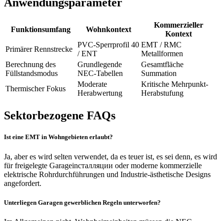
Anwendungsparameter
Kommerzieller
Funktionsumfang
Wohnkontext
Kontext
PVC-Sperrprofil 40
EMT / RMC
Primärer Rennstrecke
/ ENT
Metallformen
Berechnung des
Grundlegende
Gesamtfläche
Füllstandsmodus
NEC-Tabellen
Summation
Moderate
Kritische Mehrpunkt-
Thermischer Fokus
Herabwertung
Herabstufung
Sektorbezogene FAQs
Ist eine EMT in Wohngebieten erlaubt?
Ja, aber es wird selten verwendet, da es teuer ist, es sei denn, es wird
für freigelegte Garageinсталляции oder moderne kommerzielle
elektrische Rohrdurchführungen und Industrie-ästhetische Designs
angefordert.
Unterliegen Garagen gewerblichen Regeln unterworfen?