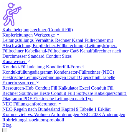
Kabelbelegungsrechner (Conduit Fill)
Kupferleitungen Werkzeuge
Leitungsfüllungs-Verhältnis-Rechner
Kanal-Füllrechner mit
Abschwächung
Kupferleiter-Füllberechnung
Leitungskörper-
Füllrechner
Kabelkanal-Füllrechner Cat6
Kanalfüllrechner nach
Durchmesser
Standard Conduit Sizes
Kanalweiser
Kondukt-Füllanleitung
Konditorfüll-Formel
Konduktfüllungsdiagramm
Kondensator-Füllrechner (NEC)
Elektrische Leitungsverbindungen
Draht Querschnitt Tabelle
Expertressourcen
Ressourcen-Hub
Conduit Fill Kalkulator Excel
Conduit Fill
Rechner Southwire
Beste Conduit-Füll-Software
Kabelquerschnitt-
Diagramm PDF
Elektrische Leitungen nach Typ
NEC Füllungsanforderungen
NEC-Regeln nach Bundesland
Kapitel 9 Tabelle 1 Erklärt
Kommerziell vs. Wohnen Anforderungen
NEC 2023 Änderungen
Rohrleitungsinspektionsprotokoll
Blog