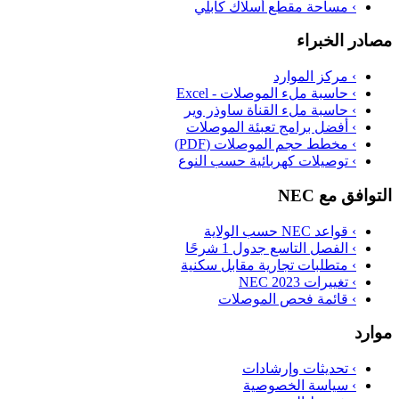
›
مساحة مقطع أسلاك كابلي
مصادر الخبراء
›
مركز الموارد
›
حاسبة ملء الموصلات - Excel
›
حاسبة ملء القناة ساوذر وير
›
أفضل برامج تعبئة الموصلات
›
مخطط حجم الموصلات (PDF)
›
توصيلات كهربائية حسب النوع
التوافق مع NEC
›
قواعد NEC حسب الولاية
›
الفصل التاسع جدول 1 شرحًا
›
متطلبات تجارية مقابل سكنية
›
تغييرات NEC 2023
›
قائمة فحص الموصلات
موارد
›
تحديثات وإرشادات
›
سياسة الخصوصية