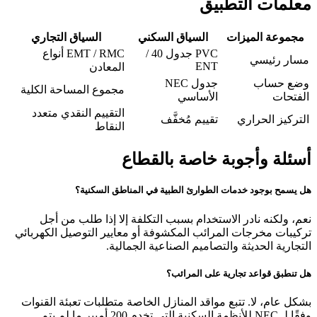
معلمات التطبيق
مجموعة الميزات
السياق السكني
السياق التجاري
PVC جدول 40 /
EMT / RMC أنواع
مسار رئيسي
ENT
المعادن
وضع حساب
جدول NEC
مجموع المساحة الكلية
الفتحات
الأساسي
التقييم النقدي متعدد
التركيز الحراري
تقييم مُخفَّف
النقاط
أسئلة وأجوبة خاصة بالقطاع
هل يسمح بوجود خدمات الطوارئ الطبية في المناطق السكنية؟
نعم، ولكنه نادر الاستخدام بسبب التكلفة إلا إذا طلب من أجل
تركيبات مخرجات المرائب المكشوفة أو معايير التوصيل الكهربائي
التجارية الحديثة والتصاميم الصناعية الجمالية.
هل تنطبق قواعد تجارية على المرائب؟
بشكل عام، لا. تتبع مواقد المنازل الخاصة متطلبات تعبئة القنوات
وفقًا لـ NEC للأنظمة السكنية التي تخدم 200 أمبير ما لم يتم