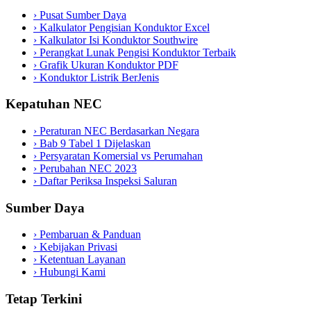
›
Pusat Sumber Daya
›
Kalkulator Pengisian Konduktor Excel
›
Kalkulator Isi Konduktor Southwire
›
Perangkat Lunak Pengisi Konduktor Terbaik
›
Grafik Ukuran Konduktor PDF
›
Konduktor Listrik BerJenis
Kepatuhan NEC
›
Peraturan NEC Berdasarkan Negara
›
Bab 9 Tabel 1 Dijelaskan
›
Persyaratan Komersial vs Perumahan
›
Perubahan NEC 2023
›
Daftar Periksa Inspeksi Saluran
Sumber Daya
›
Pembaruan & Panduan
›
Kebijakan Privasi
›
Ketentuan Layanan
›
Hubungi Kami
Tetap Terkini