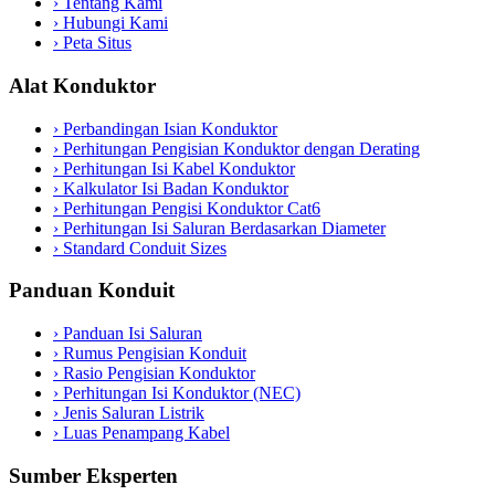
›
Tentang Kami
›
Hubungi Kami
›
Peta Situs
Alat Konduktor
›
Perbandingan Isian Konduktor
›
Perhitungan Pengisian Konduktor dengan Derating
›
Perhitungan Isi Kabel Konduktor
›
Kalkulator Isi Badan Konduktor
›
Perhitungan Pengisi Konduktor Cat6
›
Perhitungan Isi Saluran Berdasarkan Diameter
›
Standard Conduit Sizes
Panduan Konduit
›
Panduan Isi Saluran
›
Rumus Pengisian Konduit
›
Rasio Pengisian Konduktor
›
Perhitungan Isi Konduktor (NEC)
›
Jenis Saluran Listrik
›
Luas Penampang Kabel
Sumber Eksperten