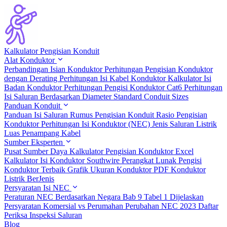
Kalkulator Pengisian Konduit
Alat Konduktor
Perbandingan Isian Konduktor
Perhitungan Pengisian Konduktor
dengan Derating
Perhitungan Isi Kabel Konduktor
Kalkulator Isi
Badan Konduktor
Perhitungan Pengisi Konduktor Cat6
Perhitungan
Isi Saluran Berdasarkan Diameter
Standard Conduit Sizes
Panduan Konduit
Panduan Isi Saluran
Rumus Pengisian Konduit
Rasio Pengisian
Konduktor
Perhitungan Isi Konduktor (NEC)
Jenis Saluran Listrik
Luas Penampang Kabel
Sumber Eksperten
Pusat Sumber Daya
Kalkulator Pengisian Konduktor Excel
Kalkulator Isi Konduktor Southwire
Perangkat Lunak Pengisi
Konduktor Terbaik
Grafik Ukuran Konduktor PDF
Konduktor
Listrik BerJenis
Persyaratan Isi NEC
Peraturan NEC Berdasarkan Negara
Bab 9 Tabel 1 Dijelaskan
Persyaratan Komersial vs Perumahan
Perubahan NEC 2023
Daftar
Periksa Inspeksi Saluran
Blog