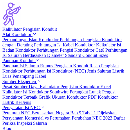
Kalkulator Pengisian Konduit
Alat Konduktor
Perbandingan Isian Konduktor
Perhitungan Pengisian Konduktor
dengan Derating
Perhitungan Isi Kabel Konduktor
Kalkulator Isi
Badan Konduktor
Perhitungan Pengisi Konduktor Cat6
Perhitungan
Isi Saluran Berdasarkan Diameter
Standard Conduit Sizes
Panduan Konduit
Panduan Isi Saluran
Rumus Pengisian Konduit
Rasio Pengisian
Konduktor
Perhitungan Isi Konduktor (NEC)
Jenis Saluran Listrik
Luas Penampang Kabel
Sumber Eksperten
Pusat Sumber Daya
Kalkulator Pengisian Konduktor Excel
Kalkulator Isi Konduktor Southwire
Perangkat Lunak Pengisi
Konduktor Terbaik
Grafik Ukuran Konduktor PDF
Konduktor
Listrik BerJenis
Persyaratan Isi NEC
Peraturan NEC Berdasarkan Negara
Bab 9 Tabel 1 Dijelaskan
Persyaratan Komersial vs Perumahan
Perubahan NEC 2023
Daftar
Periksa Inspeksi Saluran
Blog