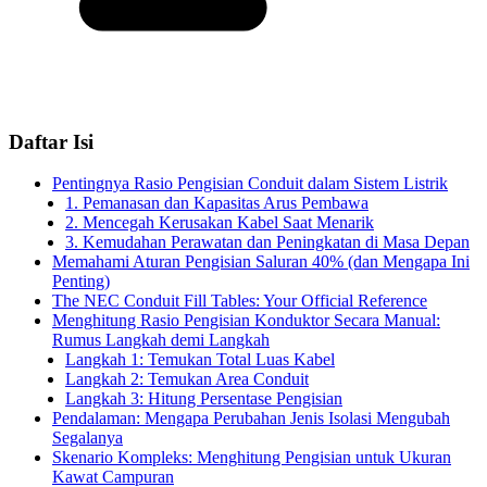
Daftar Isi
Pentingnya Rasio Pengisian Conduit dalam Sistem Listrik
1. Pemanasan dan Kapasitas Arus Pembawa
2. Mencegah Kerusakan Kabel Saat Menarik
3. Kemudahan Perawatan dan Peningkatan di Masa Depan
Memahami Aturan Pengisian Saluran 40% (dan Mengapa Ini
Penting)
The NEC Conduit Fill Tables: Your Official Reference
Menghitung Rasio Pengisian Konduktor Secara Manual:
Rumus Langkah demi Langkah
Langkah 1: Temukan Total Luas Kabel
Langkah 2: Temukan Area Conduit
Langkah 3: Hitung Persentase Pengisian
Pendalaman: Mengapa Perubahan Jenis Isolasi Mengubah
Segalanya
Skenario Kompleks: Menghitung Pengisian untuk Ukuran
Kawat Campuran