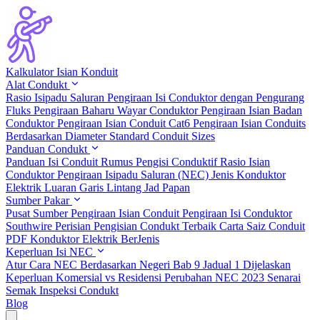
Kalkulator Isian Konduit
Alat Condukt
Rasio Isipadu Saluran
Pengiraan Isi Conduktor dengan Pengurang
Fluks
Pengiraan Baharu Wayar Conduktor
Pengiraan Isian Badan
Conduktor
Pengiraan Isian Conduit Cat6
Pengiraan Isian Conduits
Berdasarkan Diameter
Standard Conduit Sizes
Panduan Condukt
Panduan Isi Conduit
Rumus Pengisi Conduktif
Rasio Isian
Conduktor
Pengiraan Isipadu Saluran (NEC)
Jenis Konduktor
Elektrik
Luaran Garis Lintang Jad Papan
Sumber Pakar
Pusat Sumber
Pengiraan Isian Conduit
Pengiraan Isi Conduktor
Southwire
Perisian Pengisian Condukt Terbaik
Carta Saiz Conduit
PDF
Konduktor Elektrik BerJenis
Keperluan Isi NEC
Atur Cara NEC Berdasarkan Negeri
Bab 9 Jadual 1 Dijelaskan
Keperluan Komersial vs Residensi
Perubahan NEC 2023
Senarai
Semak Inspeksi Condukt
Blog