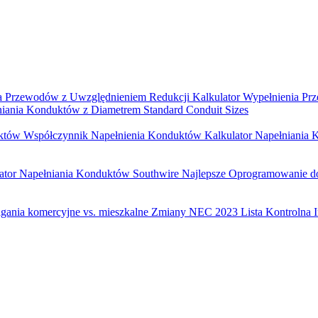
ia Przewodów z Uwzględnieniem Redukcji
Kalkulator Wypełnienia 
łniania Konduktów z Diametrem
Standard Conduit Sizes
uktów
Współczynnik Napełnienia Konduktów
Kalkulator Napełniania
ator Napełniania Konduktów Southwire
Najlepsze Oprogramowanie 
ania komercyjne vs. mieszkalne
Zmiany NEC 2023
Lista Kontrolna