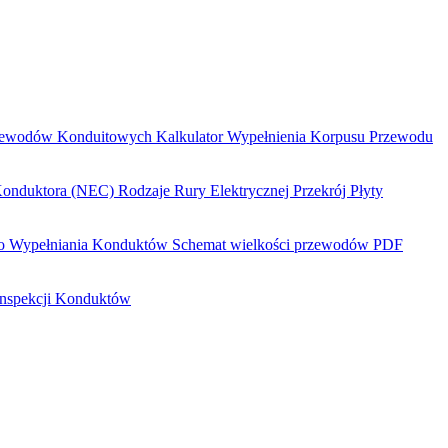
Przewodów Konduitowych
Kalkulator Wypełnienia Korpusu Przewodu
 Konduktora (NEC)
Rodzaje Rury Elektrycznej
Przekrój Płyty
do Wypełniania Konduktów
Schemat wielkości przewodów PDF
 Inspekcji Konduktów