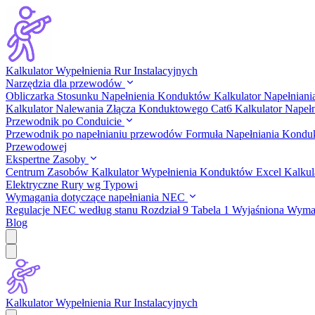
Kalkulator Wypełnienia Rur Instalacyjnych
Narzędzia dla przewodów
Obliczarka Stosunku Napełnienia Konduktów
Kalkulator Napełnian
Kalkulator Nalewania Złącza Konduktowego Cat6
Kalkulator Nape
Przewodnik po Conduicie
Przewodnik po napełnianiu przewodów
Formuła Napełniania Kond
Przewodowej
Ekspertne Zasoby
Centrum Zasobów
Kalkulator Wypełnienia Konduktów Excel
Kalkul
Elektryczne Rury wg Typowi
Wymagania dotyczące napełniania NEC
Regulacje NEC według stanu
Rozdział 9 Tabela 1 Wyjaśniona
Wymag
Blog
Kalkulator Wypełnienia Rur Instalacyjnych