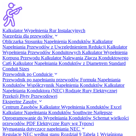
Kalkulator Wypełnienia Rur Instalacyjnych
Narzędzia dla przewodów
Obliczarka Stosunku Napełnienia Konduktów
Kalkulator
Napełniania Przewodów z Uwzględnieniem Redukcji
Kalkulator
Wypełnienia Przewodów Konduitowych
Kalkulator Wypełnienia
Korpusu Przewodu
Kalkulator Nalewania Złącza Konduktowego
Cat6
Kalkulator Napełniania Konduktów z Diametrem
Standard
Conduit Sizes
Przewodnik po Conduicie
Przewodnik po napełnianiu przewodów
Formuła Napełniania
Konduktów
Współczynnik Napełnienia Konduktów
Kalkulator
Napełniania Konduktora (NEC)
Rodzaje Rury Elektrycznej
Przekrój Płyty Przewodowej
Ekspertne Zasoby
Centrum Zasobów
Kalkulator Wypełnienia Konduktów Excel
Kalkulator Napełniania Konduktów Southwire
Najlepsze
Oprogramowanie do Wypełniania Konduktów
Schemat wielkości
przewodów PDF
Elektryczne Rury wg Typowi
Wymagania dotyczące napełniania NEC
Regulacje NEC według stanu
Rozdział 9 Tabela 1 Wyjaśniona