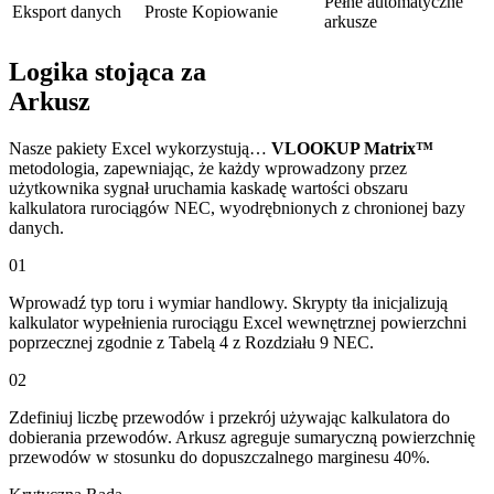
Pełne automatyczne
Eksport danych
Proste Kopiowanie
arkusze
Logika stojąca za
Arkusz
Nasze pakiety Excel wykorzystują…
VLOOKUP Matrix™
metodologia, zapewniając, że każdy wprowadzony przez
użytkownika sygnał uruchamia kaskadę wartości obszaru
kalkulatora rurociągów NEC, wyodrębnionych z chronionej bazy
danych.
01
Wprowadź typ toru i wymiar handlowy. Skrypty tła inicjalizują
kalkulator wypełnienia rurociągu Excel wewnętrznej powierzchni
poprzecznej zgodnie z Tabelą 4 z Rozdziału 9 NEC.
02
Zdefiniuj liczbę przewodów i przekrój używając kalkulatora do
dobierania przewodów. Arkusz agreguje sumaryczną powierzchnię
przewodów w stosunku do dopuszczalnego marginesu 40%.