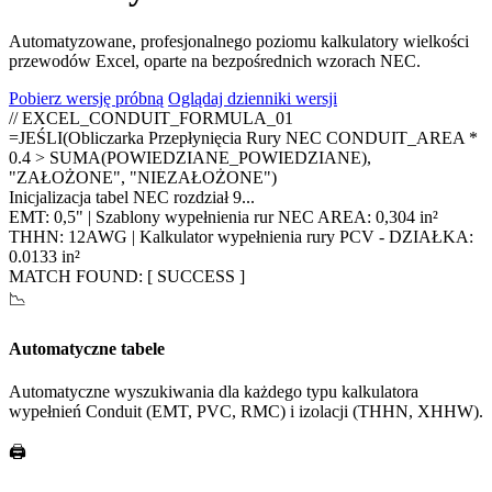
Automatyzowane, profesjonalnego poziomu kalkulatory wielkości
przewodów Excel, oparte na bezpośrednich wzorach NEC.
Pobierz wersję próbną
Oglądaj dzienniki wersji
// EXCEL_CONDUIT_FORMULA_01
=JEŚLI(Obliczarka Przepłynięcia Rury NEC CONDUIT_AREA *
0.4 > SUMA(POWIEDZIANE_POWIEDZIANE),
"ZAŁOŻONE", "NIEZAŁOŻONE")
Inicjalizacja tabel NEC rozdział 9...
EMT: 0,5" | Szablony wypełnienia rur NEC AREA: 0,304 in²
THHN: 12AWG | Kalkulator wypełnienia rury PCV - DZIAŁKA:
0.0133 in²
MATCH FOUND: [ SUCCESS ]
📉
Automatyczne tabele
Automatyczne wyszukiwania dla każdego typu kalkulatora
wypełnień Conduit (EMT, PVC, RMC) i izolacji (THHN, XHHW).
🖨️