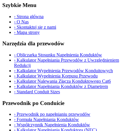
Szybkie Menu
›
Strona główna
›
O Nas
›
Skontaktuj się z nami
›
Mapa strony
Narzędzia dla przewodów
›
Obliczarka Stosunku Napełnienia Konduktów
›
Kalkulator Napełniania Przewodów z Uwzględnieniem
Redukcji
›
Kalkulator Wypełnienia Przewodów Konduitowych
›
Kalkulator Wypełnienia Korpusu Przewodu
›
Kalkulator Nalewania Złącza Konduktowego Cat6
›
Kalkulator Napełniania Konduktów z Diametrem
›
Standard Conduit Sizes
Przewodnik po Conduicie
›
Przewodnik po napełnianiu przewodów
›
Formuła Napełniania Konduktów
›
Współczynnik Napełnienia Konduktów
›
Kalkulator Napełniania Konduktora (NEC)