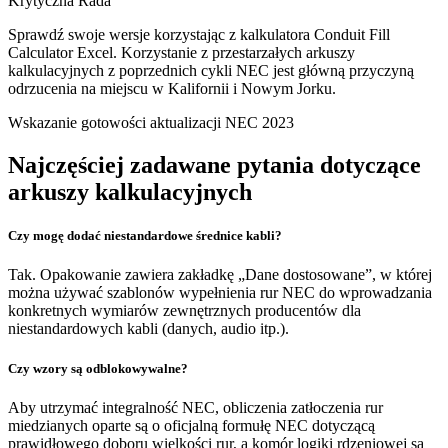
Krytyczna Rada
Sprawdź swoje wersje korzystając z kalkulatora Conduit Fill
Calculator Excel. Korzystanie z przestarzałych arkuszy
kalkulacyjnych z poprzednich cykli NEC jest główną przyczyną
odrzucenia na miejscu w Kalifornii i Nowym Jorku.
Wskazanie gotowości aktualizacji NEC 2023
Najczęściej zadawane pytania dotyczące
arkuszy kalkulacyjnych
Czy mogę dodać niestandardowe średnice kabli?
Tak. Opakowanie zawiera zakładkę „Dane dostosowane”, w której
można używać szablonów wypełnienia rur NEC do wprowadzania
konkretnych wymiarów zewnętrznych producentów dla
niestandardowych kabli (danych, audio itp.).
Czy wzory są odblokowywalne?
Aby utrzymać integralność NEC, obliczenia zatłoczenia rur
miedzianych oparte są o oficjalną formułę NEC dotyczącą
prawidłowego doboru wielkości rur, a komór logiki rdzeniowej są