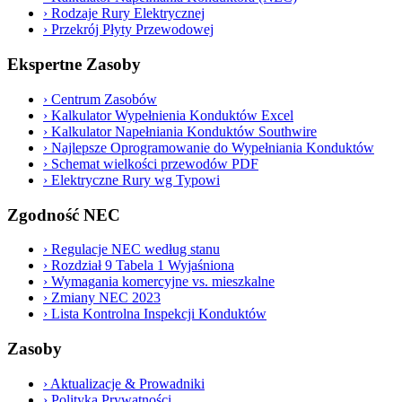
›
Rodzaje Rury Elektrycznej
›
Przekrój Płyty Przewodowej
Ekspertne Zasoby
›
Centrum Zasobów
›
Kalkulator Wypełnienia Konduktów Excel
›
Kalkulator Napełniania Konduktów Southwire
›
Najlepsze Oprogramowanie do Wypełniania Konduktów
›
Schemat wielkości przewodów PDF
›
Elektryczne Rury wg Typowi
Zgodność NEC
›
Regulacje NEC według stanu
›
Rozdział 9 Tabela 1 Wyjaśniona
›
Wymagania komercyjne vs. mieszkalne
›
Zmiany NEC 2023
›
Lista Kontrolna Inspekcji Konduktów
Zasoby
›
Aktualizacje & Prowadniki
›
Polityka Prywatności