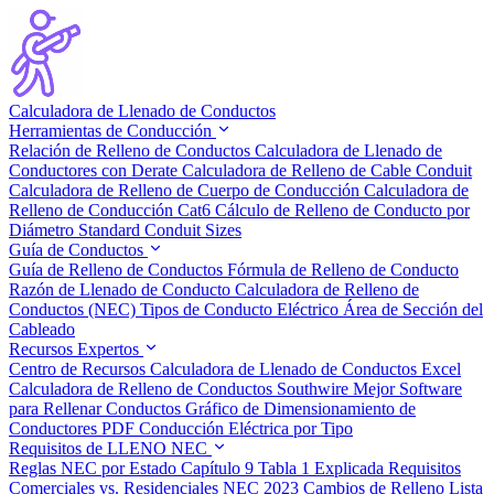
Calculadora de Llenado de Conductos
Herramientas de Conducción
Relación de Relleno de Conductos
Calculadora de Llenado de
Conductores con Derate
Calculadora de Relleno de Cable Conduit
Calculadora de Relleno de Cuerpo de Conducción
Calculadora de
Relleno de Conducción Cat6
Cálculo de Relleno de Conducto por
Diámetro
Standard Conduit Sizes
Guía de Conductos
Guía de Relleno de Conductos
Fórmula de Relleno de Conducto
Razón de Llenado de Conducto
Calculadora de Relleno de
Conductos (NEC)
Tipos de Conducto Eléctrico
Área de Sección del
Cableado
Recursos Expertos
Centro de Recursos
Calculadora de Llenado de Conductos Excel
Calculadora de Relleno de Conductos Southwire
Mejor Software
para Rellenar Conductos
Gráfico de Dimensionamiento de
Conductores PDF
Conducción Eléctrica por Tipo
Requisitos de LLENO NEC
Reglas NEC por Estado
Capítulo 9 Tabla 1 Explicada
Requisitos
Comerciales vs. Residenciales
NEC 2023 Cambios de Relleno
Lista