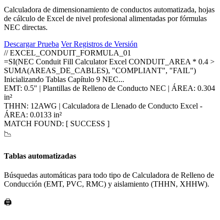
Calculadora de dimensionamiento de conductos automatizada, hojas
de cálculo de Excel de nivel profesional alimentadas por fórmulas
NEC directas.
Descargar Prueba
Ver Registros de Versión
// EXCEL_CONDUIT_FORMULA_01
=SI(NEC Conduit Fill Calculator Excel CONDUIT_AREA * 0.4 >
SUMA(AREAS_DE_CABLES), "COMPLIANT", "FAIL")
Inicializando Tablas Capítulo 9 NEC...
EMT: 0.5" | Plantillas de Relleno de Conducto NEC | ÁREA: 0.304
in²
THHN: 12AWG | Calculadora de Llenado de Conducto Excel -
ÁREA: 0.0133 in²
MATCH FOUND: [ SUCCESS ]
📉
Tablas automatizadas
Búsquedas automáticas para todo tipo de Calculadora de Relleno de
Conducción (EMT, PVC, RMC) y aislamiento (THHN, XHHW).
🖨️