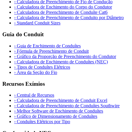
›
Calculadora de Preenchimento de Fio de Condução
›
Calculadora de Enchimento do Corpo do Condutor
›
Calculadora de Preenchimento de Conduíte Cat6
›
Calculadora de Preenchimento de Conduito por Diâmetro
›
Standard Conduit Sizes
Guia do Conduit
›
Guia de Enchimento de Conduítes
›
Fórmula de Preenchimento de Conduit
›
Gráfico da Proporção de Preenchimento do Condutor
›
Calculadora de Enchimento de Conduítes (NEC)
›
Tipos de Conduítes Elétricos
›
Área da Seção do Fio
Recursos Exímios
›
Central de Recursos
›
Calculadora de Preenchimento de Conduit Excel
›
Calculadora de Preenchimento de Conduítes Southwire
›
Melhor Software de Enchimento de Conduítes
›
Gráfico de Dimensionamento de Conduítes
›
Conduítes Elétricos por Tipo