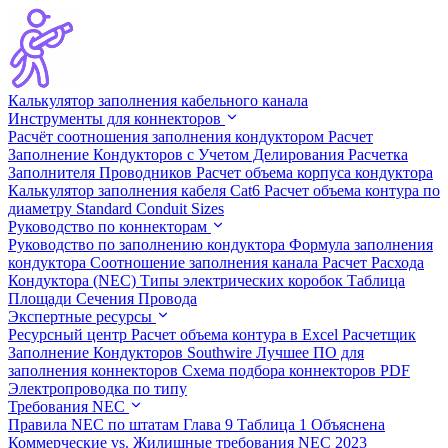
Калькулятор заполнения кабельного канала
Инструменты для коннекторов
Расчёт соотношения заполнения кондуктором
Расчет
Заполнение Кондукторов с Учетом Делирования
Расчетка
Заполнителя Проводников
Расчет объема корпуса кондуктора
Калькулятор заполнения кабеля Cat6
Расчет объема контура по
диаметру
Standard Conduit Sizes
Руководство по коннекторам
Руководство по заполнению кондуктора
Формула заполнения
кондуктора
Соотношение заполнения канала
Расчет Расхода
Кондуктора (NEC)
Типы электрических коробок
Таблица
Площади Сечения Провода
Экспертные ресурсы
Ресурсный центр
Расчет объема контура в Excel
Расчетщик
Заполнение Кондукторов Southwire
Лучшее ПО для
заполнения коннекторов
Схема подбора коннекторов PDF
Электропроводка по типу
Требования NEC
Правила NEC по штатам
Глава 9 Таблица 1 Объяснена
Коммерческие vs. Жилищные требования
NEC 2023