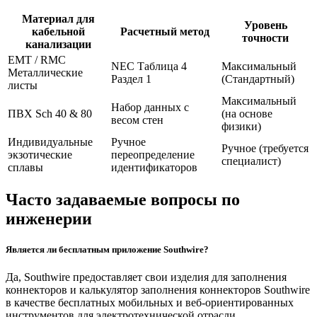
Материал для
Уровень
кабельной
Расчетный метод
точности
канализации
EMT / RMC
NEC Таблица 4
Максимальный
Металлические
Раздел 1
(Стандартный)
листы
Максимальный
Набор данных с
ПВХ Sch 40 & 80
(на основе
весом стен
физики)
Индивидуальные
Ручное
Ручное (требуется
экзотические
переопределение
специалист)
сплавы
идентификаторов
Часто задаваемые вопросы по
инженерии
Является ли бесплатным приложение Southwire?
Да, Southwire предоставляет свои изделия для заполнения
коннекторов и калькулятор заполнения коннекторов Southwire
в качестве бесплатных мобильных и веб-ориентированных
инструментов для электротехнической отрасли.