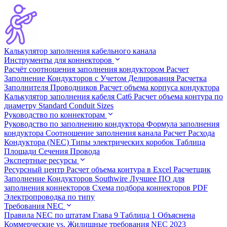
Калькулятор заполнения кабельного канала
Инструменты для коннекторов
Расчёт соотношения заполнения кондуктором
Расчет
Заполнение Кондукторов с Учетом Делирования
Расчетка
Заполнителя Проводников
Расчет объема корпуса кондуктора
Калькулятор заполнения кабеля Cat6
Расчет объема контура по
диаметру
Standard Conduit Sizes
Руководство по коннекторам
Руководство по заполнению кондуктора
Формула заполнения
кондуктора
Соотношение заполнения канала
Расчет Расхода
Кондуктора (NEC)
Типы электрических коробок
Таблица
Площади Сечения Провода
Экспертные ресурсы
Ресурсный центр
Расчет объема контура в Excel
Расчетщик
Заполнение Кондукторов Southwire
Лучшее ПО для
заполнения коннекторов
Схема подбора коннекторов PDF
Электропроводка по типу
Требования NEC
Правила NEC по штатам
Глава 9 Таблица 1 Объяснена
Коммерческие vs. Жилищные требования
NEC 2023