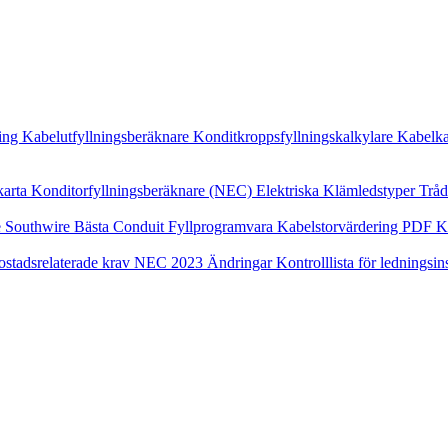
ning
Kabelutfyllningsberäknare
Konditkroppsfyllningskalkylare
Kabelka
karta
Konditorfyllningsberäknare (NEC)
Elektriska Klämledstyper
Tråd
e Southwire
Bästa Conduit Fyllprogramvara
Kabelstorvärdering PDF
K
stadsrelaterade krav
NEC 2023 Ändringar
Kontrolllista för ledningsi