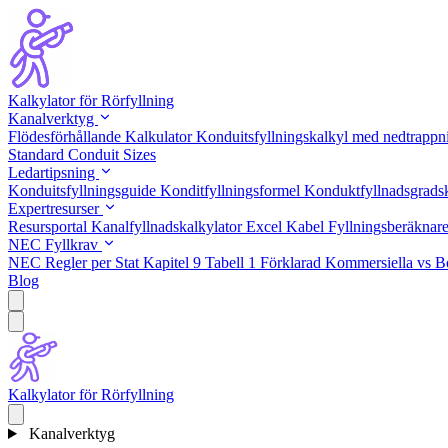
Kalkylator för Rörfyllning
Kanalverktyg
Flödesförhållande Kalkulator
Konduitsfyllningskalkyl med nedtrapp
Standard Conduit Sizes
Ledartipsning
Konduitsfyllningsguide
Konditfyllningsformel
Konduktfyllnadsgrads
Expertresurser
Resursportal
Kanalfyllnadskalkylator Excel
Kabel Fyllningsberäknar
NEC Fyllkrav
NEC Regler per Stat
Kapitel 9 Tabell 1 Förklarad
Kommersiella vs Bo
Blog
Kalkylator för Rörfyllning
Kanalverktyg