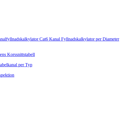
nalfyllnadskalkylator Cat6
Kanal Fyllnadskalkylator per Diameter
ens Korssnittstabell
abelkanal per Typ
nspektion