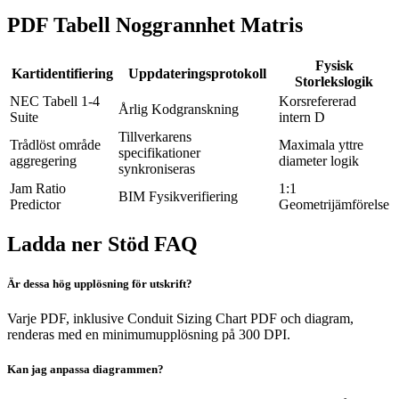
PDF Tabell Noggrannhet Matris
Fysisk
Kartidentifiering
Uppdateringsprotokoll
Storlekslogik
NEC Tabell 1-4
Korsrefererad
Årlig Kodgranskning
Suite
intern D
Tillverkarens
Trådlöst område
Maximala yttre
specifikationer
aggregering
diameter logik
synkroniseras
Jam Ratio
1:1
BIM Fysikverifiering
Predictor
Geometrijämförelse
Ladda ner Stöd FAQ
Är dessa hög upplösning för utskrift?
Varje PDF, inklusive Conduit Sizing Chart PDF och diagram,
renderas med en minimumupplösning på 300 DPI.
Kan jag anpassa diagrammen?