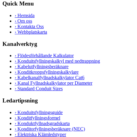
Quick Menu
›
Hemsida
›
Om oss
›
Kontakta Oss
›
Webbplatskarta
Kanalverktyg
›
Flödesförhållande Kalkulator
›
Konduitsfyllningskalkyl med nedtrappning
›
Kabelutfyllningsberäknare
›
Konditkroppsfyllningskalkylare
›
Kabelkanalfyllnadskalkylator Cat6
›
Kanal Fyllnadskalkylator per Diameter
›
Standard Conduit Sizes
Ledartipsning
›
Konduitsfyllningsguide
›
Konditfyllningsformel
›
Konduktfyllnadsgradskarta
›
Konditorfyllningsberäknare (NEC)
›
Elektriska Klämledstyper