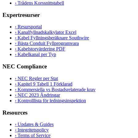
›
Trådens Korssnittstabell
Expertresurser
›
Resursportal
›
Kanalfyllnadskalkylator Excel
›
Kabel Fyllningsberäknare Southwire
›
Bästa Conduit Fyllprogramvara
›
Kabelstorvärdering PDF
›
Kabelkanal per Typ
NEC Compliance
›
NEC Regler per Stat
›
Kapitel 9 Tabell 1 Förklarad
›
Kommersiella vs Bostadsrelaterade krav
›
NEC 2023 Ändringar
›
Kontrolllista för ledningsinspektion
Resources
›
Updates & Guides
›
Integritetspolicy
›
Terms of Service