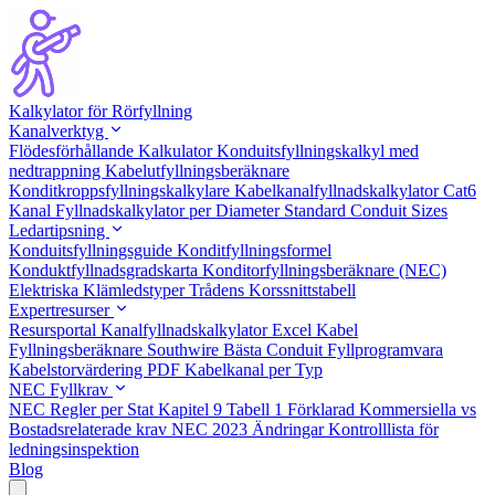
Kalkylator för Rörfyllning
Kanalverktyg
Flödesförhållande Kalkulator
Konduitsfyllningskalkyl med
nedtrappning
Kabelutfyllningsberäknare
Konditkroppsfyllningskalkylare
Kabelkanalfyllnadskalkylator Cat6
Kanal Fyllnadskalkylator per Diameter
Standard Conduit Sizes
Ledartipsning
Konduitsfyllningsguide
Konditfyllningsformel
Konduktfyllnadsgradskarta
Konditorfyllningsberäknare (NEC)
Elektriska Klämledstyper
Trådens Korssnittstabell
Expertresurser
Resursportal
Kanalfyllnadskalkylator Excel
Kabel
Fyllningsberäknare Southwire
Bästa Conduit Fyllprogramvara
Kabelstorvärdering PDF
Kabelkanal per Typ
NEC Fyllkrav
NEC Regler per Stat
Kapitel 9 Tabell 1 Förklarad
Kommersiella vs
Bostadsrelaterade krav
NEC 2023 Ändringar
Kontrolllista för
ledningsinspektion
Blog