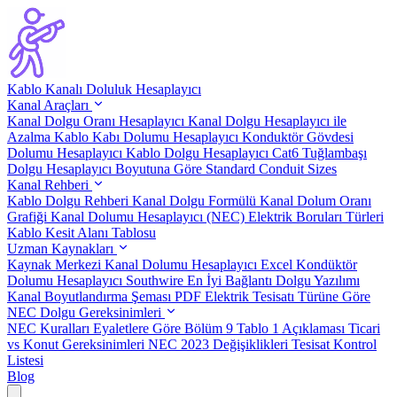
Kablo Kanalı Doluluk Hesaplayıcı
Kanal Araçları
Kanal Dolgu Oranı Hesaplayıcı
Kanal Dolgu Hesaplayıcı ile
Azalma
Kablo Kabı Dolumu Hesaplayıcı
Konduktör Gövdesi
Dolumu Hesaplayıcı
Kablo Dolgu Hesaplayıcı Cat6
Tuğlambaşı
Dolgu Hesaplayıcı Boyutuna Göre
Standard Conduit Sizes
Kanal Rehberi
Kablo Dolgu Rehberi
Kanal Dolgu Formülü
Kanal Dolum Oranı
Grafiği
Kanal Dolumu Hesaplayıcı (NEC)
Elektrik Boruları Türleri
Kablo Kesit Alanı Tablosu
Uzman Kaynakları
Kaynak Merkezi
Kanal Dolumu Hesaplayıcı Excel
Kondüktör
Dolumu Hesaplayıcı Southwire
En İyi Bağlantı Dolgu Yazılımı
Kanal Boyutlandırma Şeması PDF
Elektrik Tesisatı Türüne Göre
NEC Dolgu Gereksinimleri
NEC Kuralları Eyaletlere Göre
Bölüm 9 Tablo 1 Açıklaması
Ticari
vs Konut Gereksinimleri
NEC 2023 Değişiklikleri
Tesisat Kontrol
Listesi
Blog