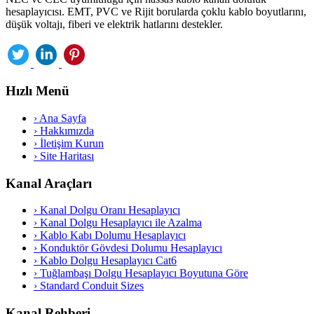
hesaplayıcısı. EMT, PVC ve Rijit borularda çoklu kablo boyutlarını,
düşük voltajı, fiberi ve elektrik hatlarını destekler.
Hızlı Menü
›
Ana Sayfa
›
Hakkımızda
›
İletişim Kurun
›
Site Haritası
Kanal Araçları
›
Kanal Dolgu Oranı Hesaplayıcı
›
Kanal Dolgu Hesaplayıcı ile Azalma
›
Kablo Kabı Dolumu Hesaplayıcı
›
Konduktör Gövdesi Dolumu Hesaplayıcı
›
Kablo Dolgu Hesaplayıcı Cat6
›
Tuğlambaşı Dolgu Hesaplayıcı Boyutuna Göre
›
Standard Conduit Sizes
Kanal Rehberi