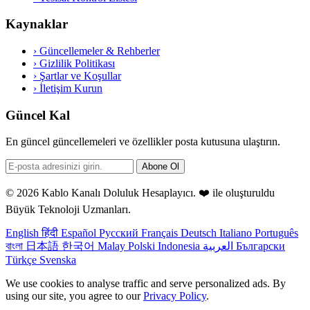
Kaynaklar
›
Güncellemeler & Rehberler
›
Gizlilik Politikası
›
Şartlar ve Koşullar
›
İletişim Kurun
Güncel Kal
En güncel güncellemeleri ve özellikler posta kutusuna ulaştırın.
Abone Ol
© 2026 Kablo Kanalı Doluluk Hesaplayıcı. ❤️ ile oluşturuldu
Büyük Teknoloji Uzmanları
.
English
हिंदी
Español
Русский
Français
Deutsch
Italiano
Português
বাংলা
日本語
한국어
Malay
Polski
Indonesia
العربية
Български
Türkçe
Svenska
We use cookies to analyse traffic and serve personalized ads. By
using our site, you agree to our
Privacy Policy
.