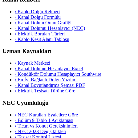
›
Kablo Dolgu Rehberi
›
Kanal Dolgu Formülü
›
Kanal Dolum Oranı Grafiği
›
Kanal Dolumu Hesaplayıcı (NEC)
›
Elektrik Boruları Türleri
›
Kablo Kesit Alanı Tablosu
Uzman Kaynakları
›
Kaynak Merkezi
›
Kanal Dolumu Hesaplayıcı Excel
›
Kondüktör Dolumu Hesaplayıcı Southwire
›
En İyi Bağlantı Dolgu Yazılımı
›
Kanal Boyutlandırma Şeması PDF
›
Elektrik Tesisatı Türüne Göre
NEC Uyumluluğu
›
NEC Kuralları Eyaletlere Göre
›
Bölüm 9 Tablo 1 Açıklaması
›
Ticari vs Konut Gereksinimleri
›
NEC 2023 Değişiklikleri
›
Tesisat Kontrol Listesi