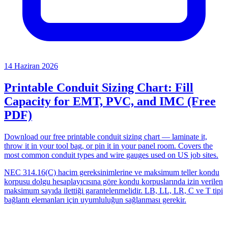
14 Haziran 2026
Printable Conduit Sizing Chart: Fill
Capacity for EMT, PVC, and IMC (Free
PDF)
Download our free printable conduit sizing chart — laminate it,
throw it in your tool bag, or pin it in your panel room. Covers the
most common conduit types and wire gauges used on US job sites.
NEC 314.16(C) hacim gereksinimlerine ve maksimum teller kondu
korpusu dolgu hesaplayıcısına göre kondu korpuslarında izin verilen
maksimum sayıda ilettiği garantelenmelidir. LB, LL, LR, C ve T tipi
bağlantı elemanları için uyumluluğun sağlanması gerekir.