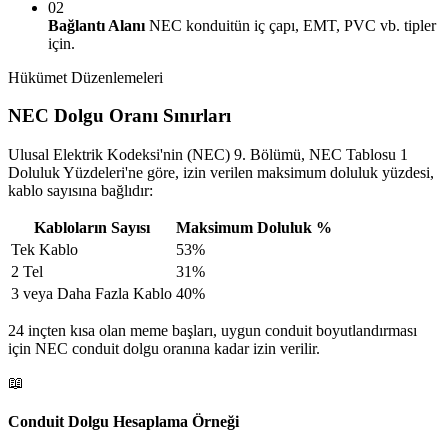
02
Bağlantı Alanı
NEC konduitün iç çapı, EMT, PVC vb. tipler
için.
Hükümet Düzenlemeleri
NEC Dolgu Oranı Sınırları
Ulusal Elektrik Kodeksi'nin (NEC) 9. Bölümü, NEC Tablosu 1
Doluluk Yüzdeleri'ne göre, izin verilen maksimum doluluk yüzdesi,
kablo sayısına bağlıdır:
Kabloların Sayısı
Maksimum Doluluk %
Tek Kablo
53%
2 Tel
31%
3 veya Daha Fazla Kablo
40%
24 inçten kısa olan meme başları, uygun conduit boyutlandırması
için NEC conduit dolgu oranına kadar izin verilir.
📖
Conduit Dolgu Hesaplama Örneği