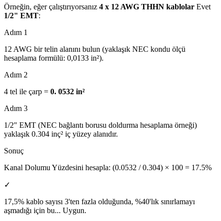
Örneğin, eğer çalıştırıyorsanız
4 x 12 AWG THHN kablolar
Evet
1/2" EMT
:
Adım 1
12 AWG bir telin alanını bulun (yaklaşık NEC kondu ölçü
hesaplama formülü: 0,0133 in²).
Adım 2
4 tel ile çarp =
0. 0532 in²
Adım 3
1/2" EMT (NEC bağlantı borusu doldurma hesaplama örneği)
yaklaşık 0.304 inç² iç yüzey alanıdır.
Sonuç
Kanal Dolumu Yüzdesini hesapla: (0.0532 / 0.304) × 100 =
17.5%
✓
17,5% kablo sayısı 3'ten fazla olduğunda, %40'lık sınırlamayı
aşmadığı için bu...
Uygun
.