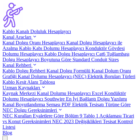
Kablo Kanalı Doluluk Hesaplayıcı
Kanal Araçları
Kanal Dolgu Oranı Hesaplayıcı
Kanal Dolgu Hesaplayıcı ile
Azalma
Kablo Kabı Dolumu Hesaplayıcı
Konduktör Gövdesi
Dolumu Hesaplayıcı
Kablo Dolgu Hesaplayıcı Cat6
Tuğlambaşı
Dolgu Hesaplayıcı Boyutuna Göre
Standard Conduit Sizes
Kanal Rehberi
Kablo Dolgu Rehberi
Kanal Dolgu Formülü
Kanal Dolum Oranı
Grafiği
Kanal Dolumu Hesaplayıcı (NEC)
Elektrik Boruları Türleri
Kablo Kesit Alanı Tablosu
Uzman Kaynakları
Kaynak Merkezi
Kanal Dolumu Hesaplayıcı Excel
Kondüktör
Dolumu Hesaplayıcı Southwire
En İyi Bağlantı Dolgu Yazılımı
Kanal Boyutlandırma Şeması PDF
Elektrik Tesisatı Türüne Göre
NEC Dolgu Gereksinimleri
NEC Kuralları Eyaletlere Göre
Bölüm 9 Tablo 1 Açıklaması
Ticari
vs Konut Gereksinimleri
NEC 2023 Değişiklikleri
Tesisat Kontrol
Listesi
Blog