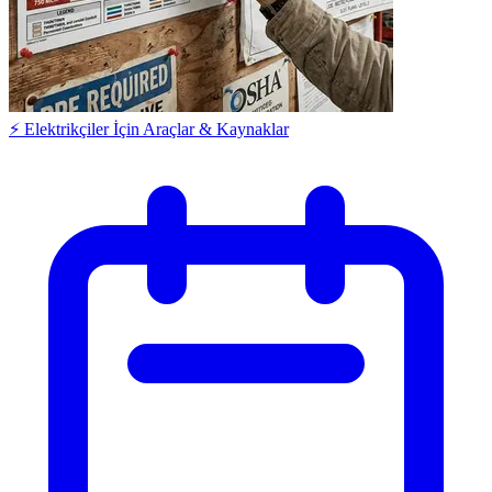
⚡ Elektrikçiler İçin Araçlar & Kaynaklar