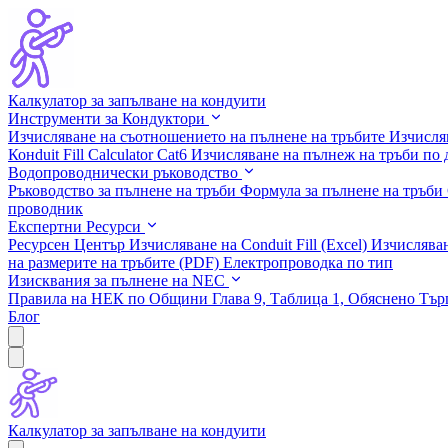
Калкулатор за запълване на кондуити
Инструменти за Кондуктори
Изчисляване на съотношението на пълнене на тръбите
Изчисля
Конduit Fill Calculator Cat6
Изчисляване на пълнеж на тръби по
Водопроводнически ръководство
Ръководство за пълнене на тръби
Формула за пълнене на тръби
проводник
Експертни Ресурси
Ресурсен Център
Изчисляване на Conduit Fill (Excel)
Изчисляван
на размерите на тръбите (PDF)
Електропроводка по тип
Изисквания за пълнене на NEC
Правила на НЕК по Общини
Глава 9, Таблица 1, Обяснено
Тър
Блог
Калкулатор за запълване на кондуити