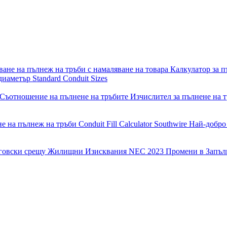
ване на пълнеж на тръби с намаляване на товара
Калкулатор за 
 диаметър
Standard Conduit Sizes
Съотношение на пълнене на тръбите
Изчислител за пълнене на 
е на пълнеж на тръби Conduit Fill Calculator Southwire
Най-добро
говски срещу Жилищни Изисквания
NEC 2023 Промени в Запъ