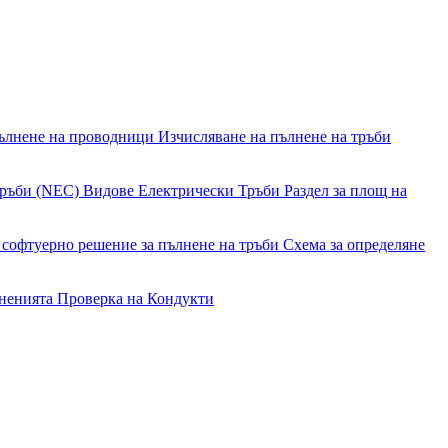
пълнене на проводници
Изчисляване на пълнене на тръби
тръби (NEC)
Видове Електрически Тръби
Раздел за площ на
 софтуерно решение за пълнене на тръби
Схема за определяне
лненията
Проверка на Кондукти