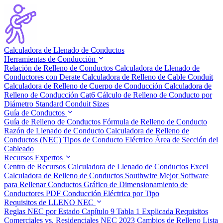
Calculadora de Llenado de Conductos
Herramientas de Conducción
Relación de Relleno de Conductos
Calculadora de Llenado de
Conductores con Derate
Calculadora de Relleno de Cable Conduit
Calculadora de Relleno de Cuerpo de Conducción
Calculadora de
Relleno de Conducción Cat6
Cálculo de Relleno de Conducto por
Diámetro
Standard Conduit Sizes
Guía de Conductos
Guía de Relleno de Conductos
Fórmula de Relleno de Conducto
Razón de Llenado de Conducto
Calculadora de Relleno de
Conductos (NEC)
Tipos de Conducto Eléctrico
Área de Sección del
Cableado
Recursos Expertos
Centro de Recursos
Calculadora de Llenado de Conductos Excel
Calculadora de Relleno de Conductos Southwire
Mejor Software
para Rellenar Conductos
Gráfico de Dimensionamiento de
Conductores PDF
Conducción Eléctrica por Tipo
Requisitos de LLENO NEC
Reglas NEC por Estado
Capítulo 9 Tabla 1 Explicada
Requisitos
Comerciales vs. Residenciales
NEC 2023 Cambios de Relleno
Lista