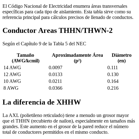
El Código Nacional de Electricidad enumera áreas transversales
específicas para cada tipo de aislamiento. Esta tabla sirve como su
referencia principal para cálculos precisos de llenado de conductos.
Conductor Areas THHN/THWN-2
Según el Capítulo 9 de la Tabla 5 del NEC
Tamaño
Aproximadamente Área
Diámetro
(AWG/kcmil)
(p²)
(en)
14 AWG
0.0097
0.111
12 AWG
0.0133
0.130
10 AWG
0.0211
0.164
8 AWG
0.0366
0.216
La diferencia de XHHW
La AXL (polietileno reticulado) tiene a menudo un grosor mayor
que el THHN (recubierto de nailon), especialmente en tamaños más
grandes. Este aumento en el grosor de la pared reduce el número
total de conductores permitidos en el mismo conducto.