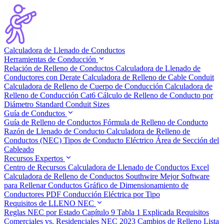
Calculadora de Llenado de Conductos
Herramientas de Conducción
Relación de Relleno de Conductos
Calculadora de Llenado de
Conductores con Derate
Calculadora de Relleno de Cable Conduit
Calculadora de Relleno de Cuerpo de Conducción
Calculadora de
Relleno de Conducción Cat6
Cálculo de Relleno de Conducto por
Diámetro
Standard Conduit Sizes
Guía de Conductos
Guía de Relleno de Conductos
Fórmula de Relleno de Conducto
Razón de Llenado de Conducto
Calculadora de Relleno de
Conductos (NEC)
Tipos de Conducto Eléctrico
Área de Sección del
Cableado
Recursos Expertos
Centro de Recursos
Calculadora de Llenado de Conductos Excel
Calculadora de Relleno de Conductos Southwire
Mejor Software
para Rellenar Conductos
Gráfico de Dimensionamiento de
Conductores PDF
Conducción Eléctrica por Tipo
Requisitos de LLENO NEC
Reglas NEC por Estado
Capítulo 9 Tabla 1 Explicada
Requisitos
Comerciales vs. Residenciales
NEC 2023 Cambios de Relleno
Lista