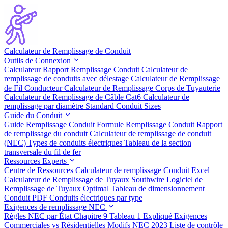
Calculateur de Remplissage de Conduit
Outils de Connexion
Calculateur Rapport Remplissage Conduit
Calculateur de
remplissage de conduits avec délestage
Calculateur de Remplissage
de Fil Conducteur
Calculateur de Remplissage Corps de Tuyauterie
Calculateur de Remplissage de Câble Cat6
Calculateur de
remplissage par diamètre
Standard Conduit Sizes
Guide du Conduit
Guide Remplissage Conduit
Formule Remplissage Conduit
Rapport
de remplissage du conduit
Calculateur de remplissage de conduit
(NEC)
Types de conduits électriques
Tableau de la section
transversale du fil de fer
Ressources Experts
Centre de Ressources
Calculateur de remplissage Conduit Excel
Calculateur de Remplissage de Tuyaux Southwire
Logiciel de
Remplissage de Tuyaux Optimal
Tableau de dimensionnement
Conduit PDF
Conduits électriques par type
Exigences de remplissage NEC
Règles NEC par État
Chapitre 9 Tableau 1 Expliqué
Exigences
Commerciales vs Résidentielles
Modifs NEC 2023
Liste de contrôle