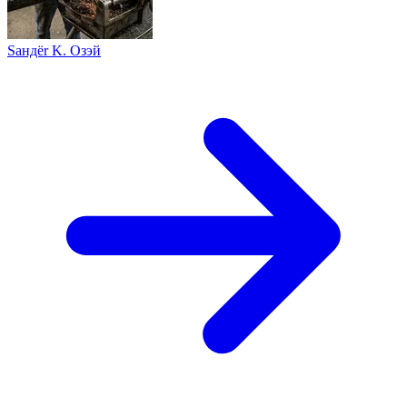
Sандër K. Oзэй