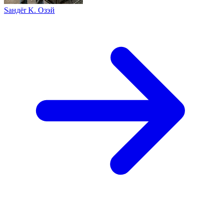
Sандër K. Oзэй