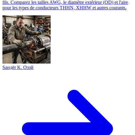
fils. Comparez les tailles AWG, le diamètre extérieur (OD) et l'aire
pour les types de conducteurs THHN, XHHW et autres courants.
Sандër K. Oзэй