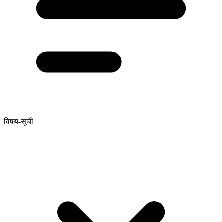
विषय-सूची