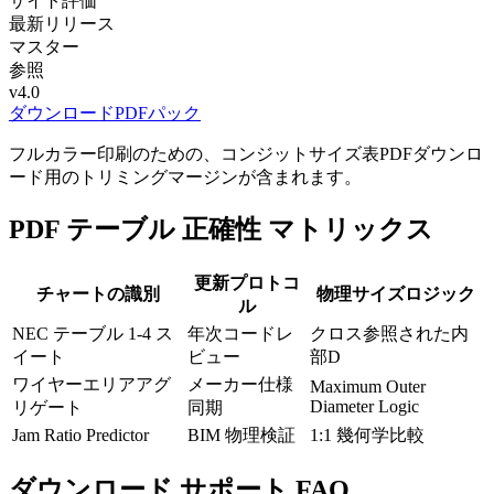
サイト評価
最新リリース
マスター
参照
v4.0
ダウンロードPDFパック
フルカラー印刷のための、コンジットサイズ表PDFダウンロ
ード用のトリミングマージンが含まれます。
PDF テーブル 正確性 マトリックス
更新プロトコ
チャートの識別
物理サイズロジック
ル
NEC テーブル 1-4 ス
年次コードレ
クロス参照された内
イート
ビュー
部D
ワイヤーエリアアグ
メーカー仕様
Maximum Outer
Diameter Logic
リゲート
同期
Jam Ratio Predictor
BIM 物理検証
1:1 幾何学比較
ダウンロード サポート FAQ