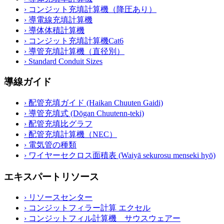
›
コンジット充填計算機（降圧あり）
›
導電線充填計算機
›
導体体積計算機
›
コンジット充填計算機Cat6
›
導管充填計算機（直径別）
›
Standard Conduit Sizes
導線ガイド
›
配管充填ガイド (Haikan Chuuten Gaidi)
›
導管充填式 (Dōgan Chuutenn-teki)
›
配管充填比グラフ
›
配管充填計算機（NEC）
›
電気管の種類
›
ワイヤーセクロス面積表 (Waiyā sekurosu menseki hyō)
エキスパートリソース
›
リソースセンター
›
コンジットフィラー計算 エクセル
›
コンジットフィル計算機 サウスウェアー