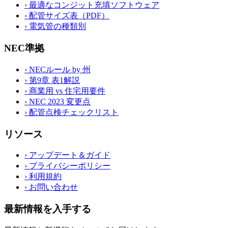
›
最適なコンジット充填ソフトウェア
›
配管サイズ表（PDF）
›
電気管の種類別
NEC準拠
›
NECルール by 州
›
第9章 表1解説
›
商業用 vs 住宅用要件
›
NEC 2023 変更点
›
配管点検チェックリスト
リソース
›
アップデート＆ガイド
›
プライバシーポリシー
›
利用規約
›
お問い合わせ
最新情報を入手する