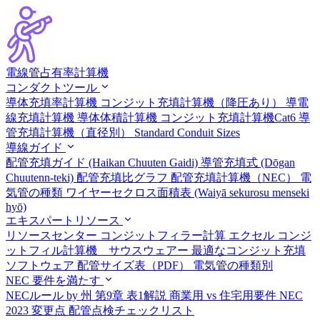
電線管占有率計算機
コンダクトツール
導体充填率計算機
コンジット充填計算機（降圧あり）
導電
線充填計算機
導体体積計算機
コンジット充填計算機Cat6
導
管充填計算機（直径別）
Standard Conduit Sizes
導線ガイド
配管充填ガイド (Haikan Chuuten Gaidi)
導管充填式 (Dōgan
Chuutenn-teki)
配管充填比グラフ
配管充填計算機（NEC）
電
気管の種類
ワイヤーセクロス面積表 (Waiyā sekurosu menseki
hyō)
エキスパートリソース
リソースセンター
コンジットフィラー計算 エクセル
コンジ
ットフィル計算機 サウスウェアー
最適なコンジット充填
ソフトウェア
配管サイズ表（PDF）
電気管の種類別
NEC 要件を満たす
NECルール by 州
第9章 表1解説
商業用 vs 住宅用要件
NEC
2023 変更点
配管点検チェックリスト