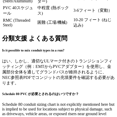
(Steel/Aluminum)
ダー)
PVC 40スケジュ
中程度 (熱ボック
3-6フィート（変動）
ール
ス)
10-20 フィート (ねじ
RMC (Threaded
困難 (工場/機械)
Steel)
込み)
分類支援 よくある質問
Is it possible to mix conduit types in a run?
はい、しかし、適切なULマーク付きのトランジションフィ
ッティング（例：EMTからPVCアダプター）を使用し、金
属部分全体を通してグランドパスが維持されるように、
NEC参照表PDFでコンジットの充填要件を確認する必要があ
ります。
Schedule 80 PVC が必要とされるのはいつですか？
Schedule 80 conduit sizing chart is not explicitly mentioned here but
is implied to be used for locations subject to physical damage, such
as driveways, vehicle areas, or exposed risers near ground level