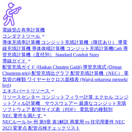
電線管占有率計算機
コンダクトツール
導体充填率計算機
コンジット充填計算機（降圧あり）
導電
線充填計算機
導体体積計算機
コンジット充填計算機Cat6
導
管充填計算機（直径別）
Standard Conduit Sizes
導線ガイド
配管充填ガイド (Haikan Chuuten Gaidi)
導管充填式 (Dōgan
Chuutenn-teki)
配管充填比グラフ
配管充填計算機（NEC）
電
気管の種類
ワイヤーセクロス面積表 (Waiyā sekurosu menseki
hyō)
エキスパートリソース
リソースセンター
コンジットフィラー計算 エクセル
コンジ
ットフィル計算機 サウスウェアー
最適なコンジット充填
ソフトウェア
配管サイズ表（PDF）
電気管の種類別
NEC 要件を満たす
NECルール by 州
第9章 表1解説
商業用 vs 住宅用要件
NEC
2023 変更点
配管点検チェックリスト