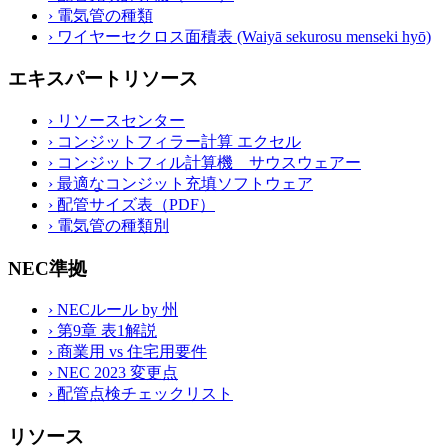
›
電気管の種類
›
ワイヤーセクロス面積表 (Waiyā sekurosu menseki hyō)
エキスパートリソース
›
リソースセンター
›
コンジットフィラー計算 エクセル
›
コンジットフィル計算機 サウスウェアー
›
最適なコンジット充填ソフトウェア
›
配管サイズ表（PDF）
›
電気管の種類別
NEC準拠
›
NECルール by 州
›
第9章 表1解説
›
商業用 vs 住宅用要件
›
NEC 2023 変更点
›
配管点検チェックリスト
リソース