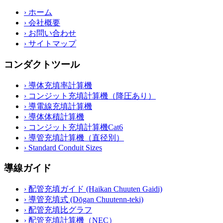
›
ホーム
›
会社概要
›
お問い合わせ
›
サイトマップ
コンダクトツール
›
導体充填率計算機
›
コンジット充填計算機（降圧あり）
›
導電線充填計算機
›
導体体積計算機
›
コンジット充填計算機Cat6
›
導管充填計算機（直径別）
›
Standard Conduit Sizes
導線ガイド
›
配管充填ガイド (Haikan Chuuten Gaidi)
›
導管充填式 (Dōgan Chuutenn-teki)
›
配管充填比グラフ
›
配管充填計算機（NEC）