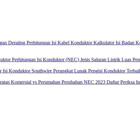
ngan Derating
Perhitungan Isi Kabel Konduktor
Kalkulator Isi Badan 
duktor
Perhitungan Isi Konduktor (NEC)
Jenis Saluran Listrik
Luas Pe
r Isi Konduktor Southwire
Perangkat Lunak Pengisi Konduktor Terba
aratan Komersial vs Perumahan
Perubahan NEC 2023
Daftar Periksa I