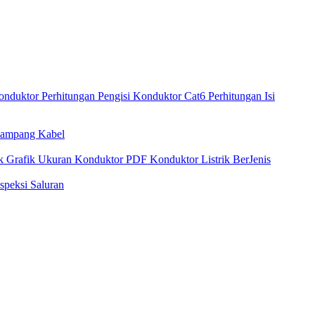
Konduktor
Perhitungan Pengisi Konduktor Cat6
Perhitungan Isi
nampang Kabel
ik
Grafik Ukuran Konduktor PDF
Konduktor Listrik BerJenis
nspeksi Saluran